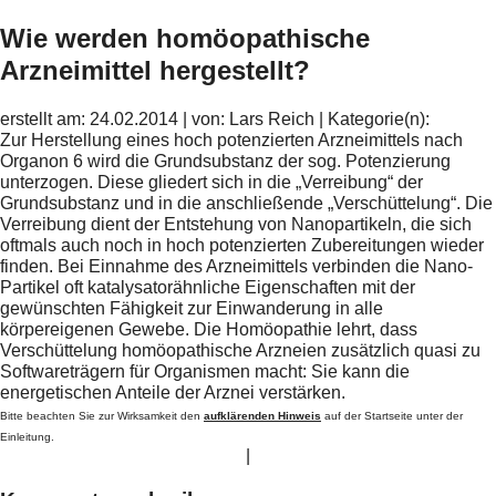
Wie werden homöopathische
Arzneimittel hergestellt?
erstellt am: 24.02.2014 | von: Lars Reich | Kategorie(n):
Zur Herstellung eines hoch potenzierten Arzneimittels nach
Organon 6 wird die Grundsubstanz der sog. Potenzierung
unterzogen. Diese gliedert sich in die „Verreibung“ der
Grundsubstanz und in die anschließende „Verschüttelung“. Die
Verreibung dient der Entstehung von Nanopartikeln, die sich
oftmals auch noch in hoch potenzierten Zubereitungen wieder
finden. Bei Einnahme des Arzneimittels verbinden die Nano-
Partikel oft katalysatorähnliche Eigenschaften mit der
gewünschten Fähigkeit zur Einwanderung in alle
körpereigenen Gewebe. Die Homöopathie lehrt, dass
Verschüttelung homöopathische Arzneien zusätzlich quasi zu
Softwareträgern für Organismen macht: Sie kann die
energetischen Anteile der Arznei verstärken.
Bitte beachten Sie zur Wirksamkeit den
aufklärenden Hinweis
auf der Startseite unter der
Einleitung.
|