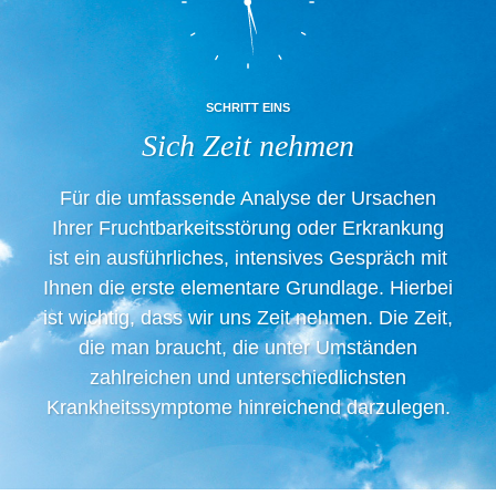
SCHRITT EINS
Sich Zeit nehmen
Für die umfassende Analyse der Ursachen
Ihrer Fruchtbarkeitsstörung oder Erkrankung
ist ein ausführliches, intensives Gespräch mit
Ihnen die erste elementare Grundlage. Hierbei
ist wichtig, dass wir uns Zeit nehmen. Die Zeit,
die man braucht, die unter Umständen
zahlreichen und unterschiedlichsten
Krankheitssymptome hinreichend darzulegen.